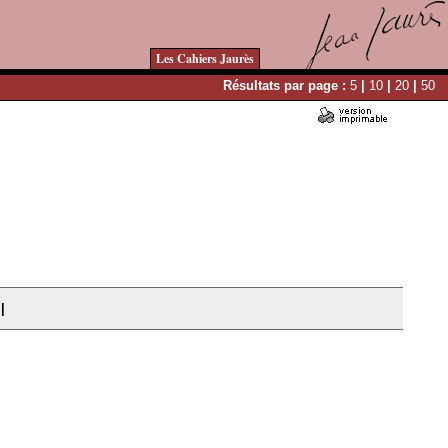
Les Cahiers Jaurès
Résultats par page :
5
|
10
|
20
|
50
|