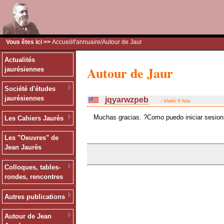
Vous êtes ici >>
Accueil
/
l'annuaire
/Autour de Jaur
Actualités
Autour de Jaur
jaurésiennes
Société d'études
jaurésiennes
jqyarwzpeb
- Visité 0 fois
Muchas gracias. ?Como puedo iniciar sesion
Les Cahiers Jaurès
Les "Oeuvres" de
Jean Jaurès
Colloques, tables-
rondes, rencontres
Autres publications
Autour de Jean