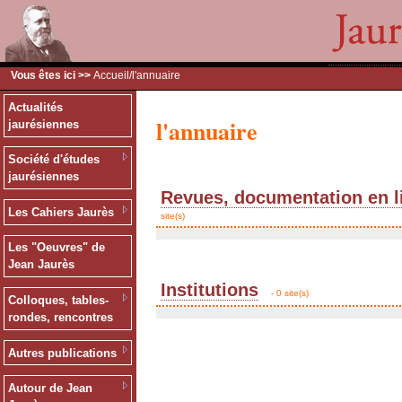
Vous êtes ici >>
Accueil
/l'annuaire
Actualités
l'annuaire
jaurésiennes
Société d'études
jaurésiennes
Revues, documentation en l
Les Cahiers Jaurès
site(s)
Les "Oeuvres" de
Jean Jaurès
Institutions
- 0 site(s)
Colloques, tables-
rondes, rencontres
Autres publications
Autour de Jean