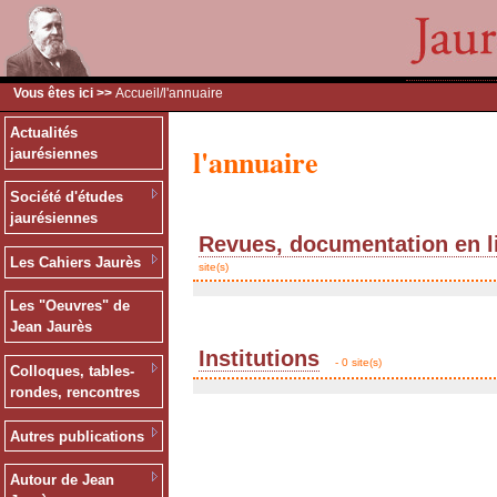
Vous êtes ici >>
Accueil
/l'annuaire
Actualités
l'annuaire
jaurésiennes
Société d'études
jaurésiennes
Revues, documentation en l
Les Cahiers Jaurès
site(s)
Les "Oeuvres" de
Jean Jaurès
Institutions
- 0 site(s)
Colloques, tables-
rondes, rencontres
Autres publications
Autour de Jean