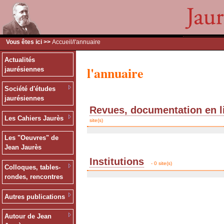
Vous êtes ici >>
Accueil
/l'annuaire
Actualités
l'annuaire
jaurésiennes
Société d'études
jaurésiennes
Revues, documentation en l
Les Cahiers Jaurès
site(s)
Les "Oeuvres" de
Jean Jaurès
Institutions
- 0 site(s)
Colloques, tables-
rondes, rencontres
Autres publications
Autour de Jean