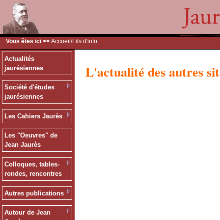
Vous êtes ici >>
Accueil
/Fils d'info
Actualités
L'actualité des autres sit
jaurésiennes
Société d'études
jaurésiennes
Les Cahiers Jaurès
Les "Oeuvres" de
Jean Jaurès
Colloques, tables-
rondes, rencontres
Autres publications
Autour de Jean