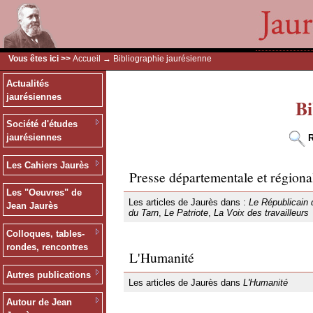
Vous êtes ici >>
Accueil
→ Bibliographie jaurésienne
Actualités
jaurésiennes
Bi
Société d'études
jaurésiennes
R
Les Cahiers Jaurès
Presse départementale et régiona
Les "Oeuvres" de
Les articles de Jaurès dans :
Le Républicain 
Jean Jaurès
du Tarn
,
Le Patriote
,
La Voix des travailleurs
Colloques, tables-
rondes, rencontres
L'Humanité
Autres publications
Les articles de Jaurès dans
L'Humanité
Autour de Jean