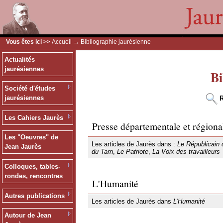
Vous êtes ici >>
Accueil
→ Bibliographie jaurésienne
Actualités
jaurésiennes
Bi
Société d'études
jaurésiennes
R
Les Cahiers Jaurès
Presse départementale et régiona
Les "Oeuvres" de
Les articles de Jaurès dans :
Le Républicain 
Jean Jaurès
du Tarn
,
Le Patriote
,
La Voix des travailleurs
Colloques, tables-
rondes, rencontres
L'Humanité
Autres publications
Les articles de Jaurès dans
L'Humanité
Autour de Jean