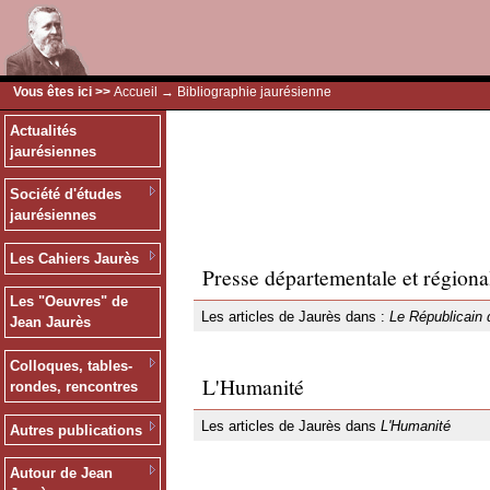
Vous êtes ici >>
Accueil
→ Bibliographie jaurésienne
Actualités
jaurésiennes
Société d'études
jaurésiennes
Les Cahiers Jaurès
Presse départementale et régiona
Les "Oeuvres" de
Les articles de Jaurès dans :
Le Républicain 
Jean Jaurès
Colloques, tables-
L'Humanité
rondes, rencontres
Les articles de Jaurès dans
L'Humanité
Autres publications
Autour de Jean