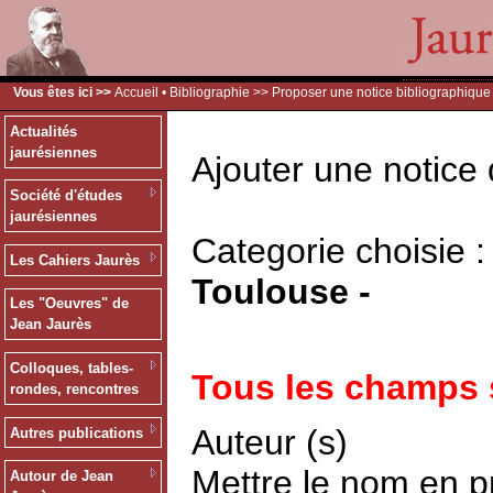
Vous êtes ici >>
Accueil
•
Bibliographie
>> Proposer une notice bibliographique
Actualités
jaurésiennes
Ajouter une notice 
Société d'études
jaurésiennes
Categorie choisie 
Les Cahiers Jaurès
Toulouse -
Les "Oeuvres" de
Jean Jaurès
Colloques, tables-
Tous les champs s
rondes, rencontres
Auteur (s)
Autres publications
Mettre le nom en p
Autour de Jean