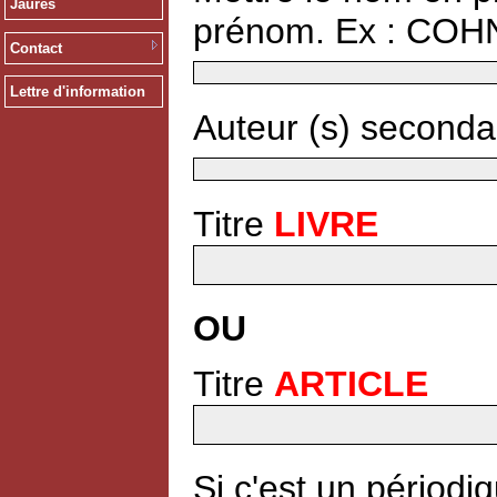
Jaurès
prénom. Ex : COH
Contact
Lettre d'information
Auteur (s) secondair
Titre
LIVRE
OU
Titre
ARTICLE
Si c'est un périodiq