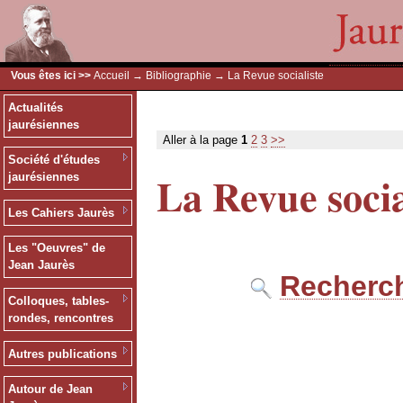
Vous êtes ici >>
Accueil
→
Bibliographie
→ La Revue socialiste
Actualités
jaurésiennes
Aller à la page
1
2
3
>>
Société d'études
La Revue socia
jaurésiennes
Les Cahiers Jaurès
Les "Oeuvres" de
Jean Jaurès
Recherch
Colloques, tables-
rondes, rencontres
Autres publications
Autour de Jean