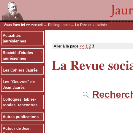
Vous êtes ici >>
Accueil
→
Bibliographie
→ La Revue socialiste
Actualités
jaurésiennes
Aller à la page
<<
1
2
3
Société d'études
La Revue socia
jaurésiennes
Les Cahiers Jaurès
Les "Oeuvres" de
Jean Jaurès
Recherch
Colloques, tables-
rondes, rencontres
Autres publications
Autour de Jean