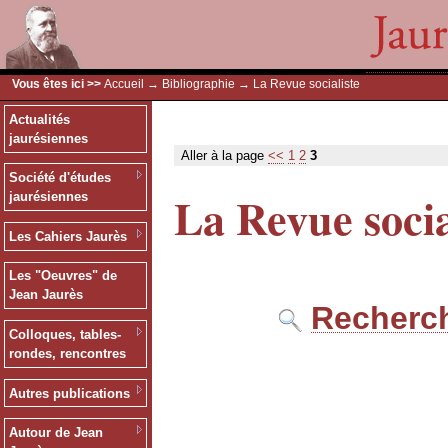
Vous êtes ici >>
Accueil
→
Bibliographie
→ La Revue socialiste
Actualités
jaurésiennes
Aller à la page
<<
1
2
3
Société d'études
La Revue socia
jaurésiennes
Les Cahiers Jaurès
Les "Oeuvres" de
Jean Jaurès
Recherch
Colloques, tables-
rondes, rencontres
Autres publications
Autour de Jean