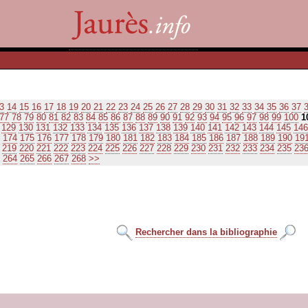
3
14
15
16
17
18
19
20
21
22
23
24
25
26
27
28
29
30
31
32
33
34
35
36
37
77
78
79
80
81
82
83
84
85
86
87
88
89
90
91
92
93
94
95
96
97
98
99
100
1
129
130
131
132
133
134
135
136
137
138
139
140
141
142
143
144
145
146
174
175
176
177
178
179
180
181
182
183
184
185
186
187
188
189
190
19
219
220
221
222
223
224
225
226
227
228
229
230
231
232
233
234
235
23
264
265
266
267
268
>>
Rechercher dans la bibliographie