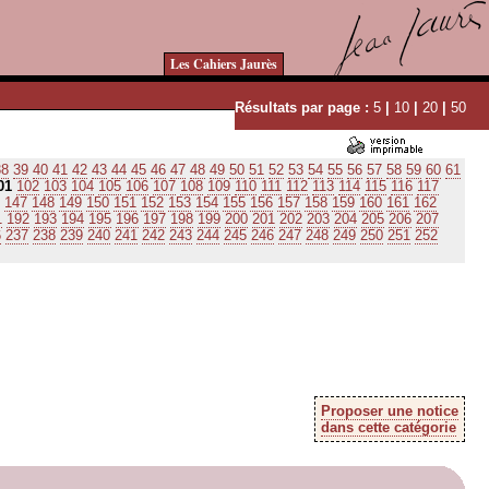
Les Cahiers Jaurès
Résultats par page :
5
|
10
|
20
|
50
38
39
40
41
42
43
44
45
46
47
48
49
50
51
52
53
54
55
56
57
58
59
60
61
01
102
103
104
105
106
107
108
109
110
111
112
113
114
115
116
117
147
148
149
150
151
152
153
154
155
156
157
158
159
160
161
162
1
192
193
194
195
196
197
198
199
200
201
202
203
204
205
206
207
6
237
238
239
240
241
242
243
244
245
246
247
248
249
250
251
252
Proposer une notice
dans cette catégorie