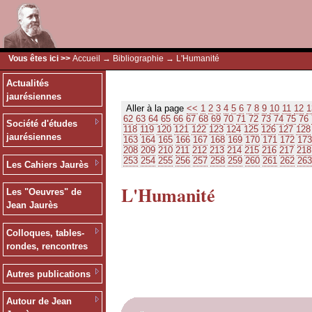
Vous êtes ici >>
Accueil
→
Bibliographie
→ L'Humanité
Actualités
jaurésiennes
Aller à la page
<<
1
2
3
4
5
6
7
8
9
10
11
12
1
62
63
64
65
66
67
68
69
70
71
72
73
74
75
76
Société d'études
118
119
120
121
122
123
124
125
126
127
128
jaurésiennes
163
164
165
166
167
168
169
170
171
172
173
208
209
210
211
212
213
214
215
216
217
218
253
254
255
256
257
258
259
260
261
262
263
Les Cahiers Jaurès
L'Humanité
Les "Oeuvres" de
Jean Jaurès
Colloques, tables-
rondes, rencontres
Autres publications
Autour de Jean