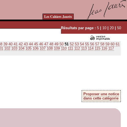
Les Cahiers Jaurès
Résultats par page :
5
|
10
|
20
|
50
38
39
40
41
42
43
44
45
46
47
48
49
50
51
52
53
54
55
56
57
58
59
60
61
01
102
103
104
105
106
107
108
109
110
111
112
113
114
115
116
117
Proposer une notice
dans cette catégorie