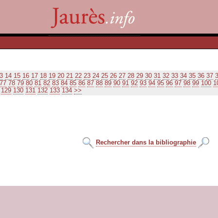
3
14
15
16
17
18
19
20
21
22
23
24
25
26
27
28
29
30
31
32
33
34
35
36
37
77
78
79
80
81
82
83
84
85
86
87
88
89
90
91
92
93
94
95
96
97
98
99
100
1
129
130
131
132
133
134
>>
Rechercher dans la bibliographie