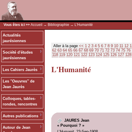
Vous êtes ici >>
Accueil
→
Bibliographie
→ L'Humanité
Actualités
jaurésiennes
Aller à la page
<<
1
2
3
4
5
6
7
8
9
10
11
12
1
62
63
64
65
66
67
68
69
70
71
72
73
74
75
76
Société d'études
118
119
120
121
122
123
124
125
126
127
128
jaurésiennes
L'Humanité
Les Cahiers Jaurès
Les "Oeuvres" de
Jean Jaurès
Colloques, tables-
rondes, rencontres
Autres publications
JAURES Jean
« Pourquoi ? »
Autour de Jean
L'Humanit
, 23-Sep-1908.