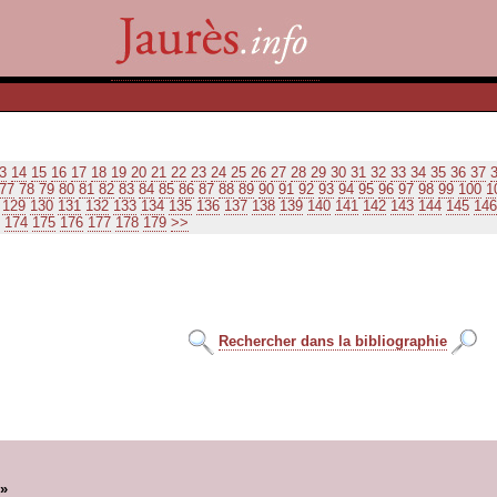
3
14
15
16
17
18
19
20
21
22
23
24
25
26
27
28
29
30
31
32
33
34
35
36
37
77
78
79
80
81
82
83
84
85
86
87
88
89
90
91
92
93
94
95
96
97
98
99
100
1
129
130
131
132
133
134
135
136
137
138
139
140
141
142
143
144
145
146
174
175
176
177
178
179
>>
Rechercher dans la bibliographie
 »