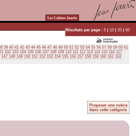
Les Cahiers Jaurès
Résultats par page :
5
|
10
|
20
|
50
38
39
40
41
42
43
44
45
46
47
48
49
50
51
52
53
54
55
56
57
58
59
60
61
01
102
103
104
105
106
107
108
109
110
111
112
113
114
115
116
117
147
148
149
150
151
152
153
154
155
156
157
158
159
160
161
162
Proposer une notice
dans cette catégorie