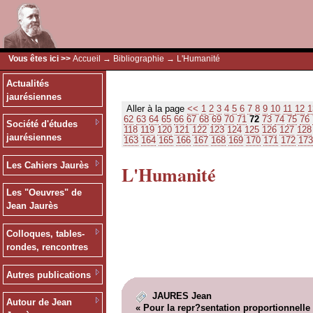
Vous êtes ici >>
Accueil
→
Bibliographie
→ L'Humanité
Actualités
jaurésiennes
Aller à la page
<<
1
2
3
4
5
6
7
8
9
10
11
12
1
62
63
64
65
66
67
68
69
70
71
72
73
74
75
76
Société d'études
118
119
120
121
122
123
124
125
126
127
128
jaurésiennes
163
164
165
166
167
168
169
170
171
172
173
Les Cahiers Jaurès
L'Humanité
Les "Oeuvres" de
Jean Jaurès
Colloques, tables-
rondes, rencontres
Autres publications
JAURES Jean
Autour de Jean
« Pour la repr?sentation proportionnelle