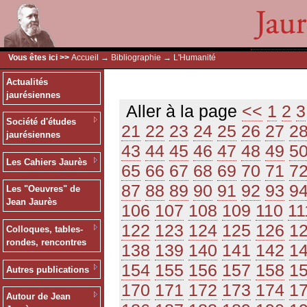
Vous êtes ici >>
Accueil
→
Bibliographie
→ L'Humanité
Actualités
jaurésiennes
Aller à la page
<<
1
2
3
Société d'études
21
22
23
24
25
26
27
2
jaurésiennes
43
44
45
46
47
48
49
5
Les Cahiers Jaurès
65
66
67
68
69
70
71
7
87
88
89
90
91
92
93
9
Les "Oeuvres" de
Jean Jaurès
106
107
108
109
110
11
122
123
124
125
126
1
Colloques, tables-
rondes, rencontres
138
139
140
141
142
1
154
155
156
157
158
1
Autres publications
170
171
172
173
174
1
Autour de Jean