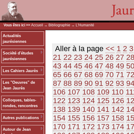
Vous êtes ici >>
Accueil
→
Bibliographie
→ L'Humanité
Actualités
jaurésiennes
Aller à la page
<<
1
2
3
Société d'études
21
22
23
24
25
26
27
2
jaurésiennes
43
44
45
46
47
48
49
5
Les Cahiers Jaurès
65
66
67
68
69
70
71
7
87
88
89
90
91
92
93
9
Les "Oeuvres" de
Jean Jaurès
106
107
108
109
110
11
122
123
124
125
126
1
Colloques, tables-
rondes, rencontres
138
139
140
141
142
1
154
155
156
157
158
1
Autres publications
170
171
172
173
174
1
Autour de Jean