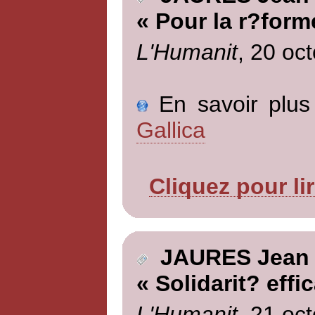
« Pour la r?form
L'Humanit
, 20 oc
En savoir plus 
Gallica
Cliquez pour li
JAURES Jean
« Solidarit? effi
L'Humanit
, 21 oc