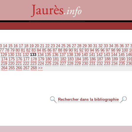
3
14
15
16
17
18
19
20
21
22
23
24
25
26
27
28
29
30
31
32
33
34
35
36
37
77
78
79
80
81
82
83
84
85
86
87
88
89
90
91
92
93
94
95
96
97
98
99
100
1
129
130
131
132
133
134
135
136
137
138
139
140
141
142
143
144
145
146
174
175
176
177
178
179
180
181
182
183
184
185
186
187
188
189
190
19
219
220
221
222
223
224
225
226
227
228
229
230
231
232
233
234
235
23
264
265
266
267
268
>>
Rechercher dans la bibliographie