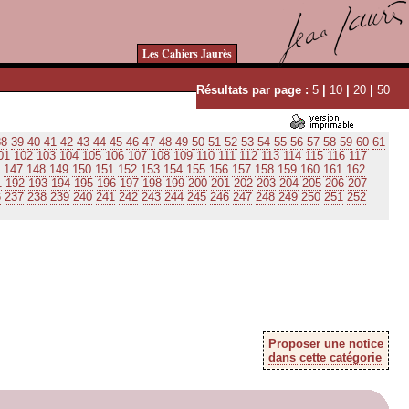
Les Cahiers Jaurès
Résultats par page :
5
|
10
|
20
|
50
38
39
40
41
42
43
44
45
46
47
48
49
50
51
52
53
54
55
56
57
58
59
60
61
01
102
103
104
105
106
107
108
109
110
111
112
113
114
115
116
117
147
148
149
150
151
152
153
154
155
156
157
158
159
160
161
162
1
192
193
194
195
196
197
198
199
200
201
202
203
204
205
206
207
6
237
238
239
240
241
242
243
244
245
246
247
248
249
250
251
252
Proposer une notice
dans cette catégorie