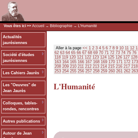
Vous êtes ici >>
Accueil
→
Bibliographie
→ L'Humanité
Actualités
jaurésiennes
Aller à la page
<<
1
2
3
4
5
6
7
8
9
10
11
12
1
62
63
64
65
66
67
68
69
70
71
72
73
74
75
76
Société d'études
118
119
120
121
122
123
124
125
126
127
128
jaurésiennes
163
164
165
166
167
168
169
170
171
172
173
208
209
210
211
212
213
214
215
216
217
218
253
254
255
256
257
258
259
260
261
262
263
Les Cahiers Jaurès
L'Humanité
Les "Oeuvres" de
Jean Jaurès
Colloques, tables-
rondes, rencontres
Autres publications
Autour de Jean