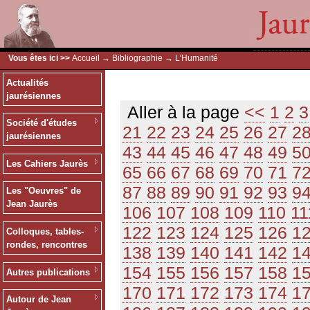
Vous êtes ici >>
Accueil
→
Bibliographie
→ L'Humanité
Actualités
jaurésiennes
Aller à la page
<<
1
2
3
Société d'études
21
22
23
24
25
26
27
2
jaurésiennes
43
44
45
46
47
48
49
5
Les Cahiers Jaurès
65
66
67
68
69
70
71
7
87
88
89
90
91
92
93
9
Les "Oeuvres" de
Jean Jaurès
106
107
108
109
110
11
122
123
124
125
126
1
Colloques, tables-
rondes, rencontres
138
139
140
141
142
1
154
155
156
157
158
1
Autres publications
170
171
172
173
174
1
Autour de Jean