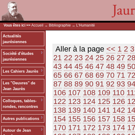
Vous êtes ici >>
Accueil
→
Bibliographie
→ L'Humanité
Actualités
jaurésiennes
Aller à la page
<<
1
2
3
Société d'études
21
22
23
24
25
26
27
2
jaurésiennes
43
44
45
46
47
48
49
5
Les Cahiers Jaurès
65
66
67
68
69
70
71
7
87
88
89
90
91
92
93
9
Les "Oeuvres" de
Jean Jaurès
106
107
108
109
110
11
122
123
124
125
126
1
Colloques, tables-
rondes, rencontres
138
139
140
141
142
1
154
155
156
157
158
1
Autres publications
170
171
172
173
174
1
Autour de Jean