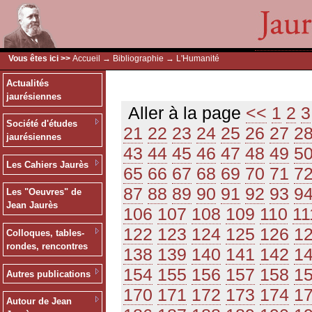
Vous êtes ici >>
Accueil
→
Bibliographie
→ L'Humanité
Actualités
jaurésiennes
Aller à la page
<<
1
2
3
Société d'études
21
22
23
24
25
26
27
2
jaurésiennes
43
44
45
46
47
48
49
5
Les Cahiers Jaurès
65
66
67
68
69
70
71
7
87
88
89
90
91
92
93
9
Les "Oeuvres" de
Jean Jaurès
106
107
108
109
110
11
122
123
124
125
126
1
Colloques, tables-
rondes, rencontres
138
139
140
141
142
1
154
155
156
157
158
1
Autres publications
170
171
172
173
174
1
Autour de Jean