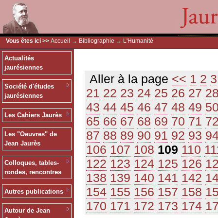
Vous êtes ici >>
Accueil
→
Bibliographie
→ L'Humanité
Actualités
jaurésiennes
Aller à la page
<<
1
2
3
Société d'études
21
22
23
24
25
26
27
2
jaurésiennes
43
44
45
46
47
48
49
5
Les Cahiers Jaurès
65
66
67
68
69
70
71
7
87
88
89
90
91
92
93
9
Les "Oeuvres" de
Jean Jaurès
106
107
108
109
110
11
122
123
124
125
126
1
Colloques, tables-
rondes, rencontres
138
139
140
141
142
1
154
155
156
157
158
1
Autres publications
170
171
172
173
174
1
Autour de Jean