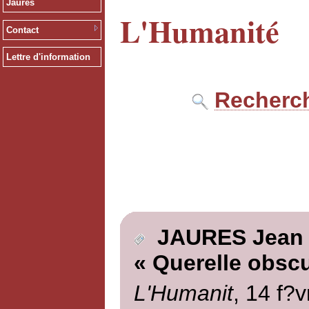
Jaurès
L'Humanité
Contact
Lettre d'information
Recherch
JAURES Jean
« Querelle obscu
L'Humanit
, 14 f?v