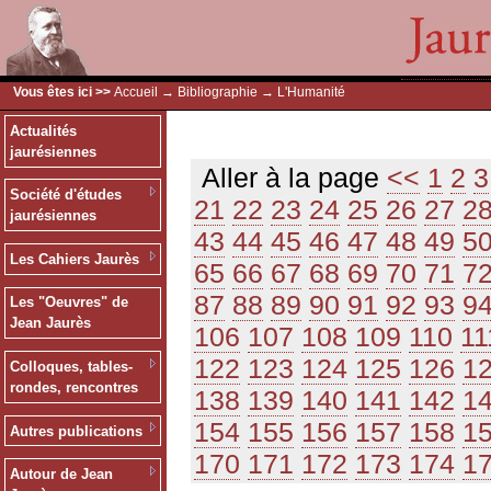
Vous êtes ici >>
Accueil
→
Bibliographie
→ L'Humanité
Actualités
jaurésiennes
Aller à la page
<<
1
2
3
Société d'études
21
22
23
24
25
26
27
2
jaurésiennes
43
44
45
46
47
48
49
5
Les Cahiers Jaurès
65
66
67
68
69
70
71
7
87
88
89
90
91
92
93
9
Les "Oeuvres" de
Jean Jaurès
106
107
108
109
110
11
122
123
124
125
126
1
Colloques, tables-
rondes, rencontres
138
139
140
141
142
1
154
155
156
157
158
1
Autres publications
170
171
172
173
174
1
Autour de Jean