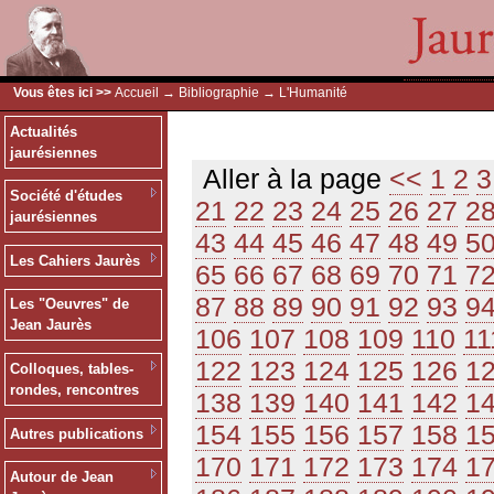
Vous êtes ici >>
Accueil
→
Bibliographie
→ L'Humanité
Actualités
jaurésiennes
Aller à la page
<<
1
2
3
Société d'études
21
22
23
24
25
26
27
2
jaurésiennes
43
44
45
46
47
48
49
5
Les Cahiers Jaurès
65
66
67
68
69
70
71
7
87
88
89
90
91
92
93
9
Les "Oeuvres" de
Jean Jaurès
106
107
108
109
110
11
122
123
124
125
126
1
Colloques, tables-
rondes, rencontres
138
139
140
141
142
1
154
155
156
157
158
1
Autres publications
170
171
172
173
174
1
Autour de Jean