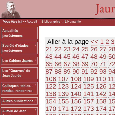
Vous êtes ici >>
Accueil
→
Bibliographie
→ L'Humanité
Actualités
jaurésiennes
Aller à la page
<<
1
2
3
Société d'études
21
22
23
24
25
26
27
2
jaurésiennes
43
44
45
46
47
48
49
5
Les Cahiers Jaurès
65
66
67
68
69
70
71
7
87
88
89
90
91
92
93
9
Les "Oeuvres" de
Jean Jaurès
106
107
108
109
110
11
122
123
124
125
126
1
Colloques, tables-
rondes, rencontres
138
139
140
141
142
1
154
155
156
157
158
1
Autres publications
170
171
172
173
174
1
Autour de Jean