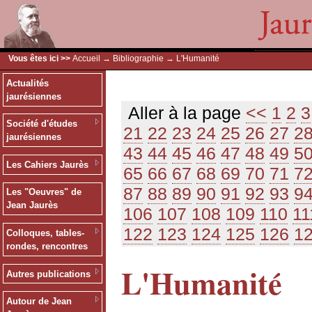
Vous êtes ici >>
Accueil
→
Bibliographie
→ L'Humanité
Actualités
jaurésiennes
Aller à la page
<<
1
2
3
Société d'études
21
22
23
24
25
26
27
2
jaurésiennes
43
44
45
46
47
48
49
5
Les Cahiers Jaurès
65
66
67
68
69
70
71
7
87
88
89
90
91
92
93
9
Les "Oeuvres" de
Jean Jaurès
106
107
108
109
110
11
122
123
124
125
126
1
Colloques, tables-
rondes, rencontres
L'Humanité
Autres publications
Autour de Jean