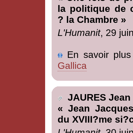
la politique de
? la Chambre »
L'Humanit
, 29 jui
En savoir plus 
Gallica
JAURES Jean
« Jean Jacques
du XVIII?me si?c
L'Humanit
, 30 jui