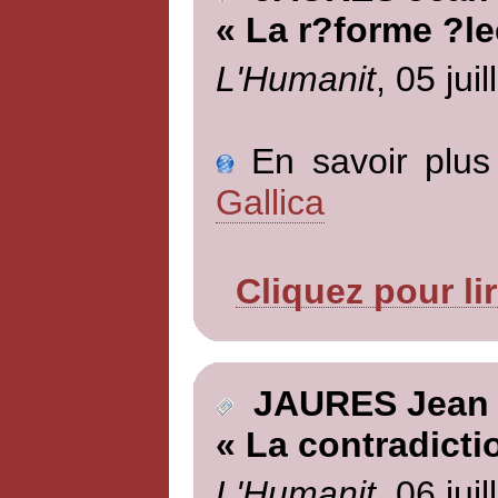
« La r?forme ?le
L'Humanit
, 05 jui
En savoir plus 
Gallica
Cliquez pour li
JAURES Jean
« La contradicti
L'Humanit
, 06 jui