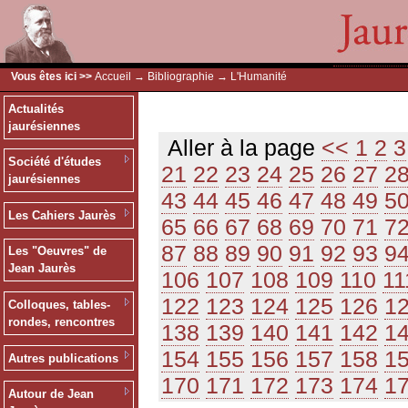
Vous êtes ici >>
Accueil
→
Bibliographie
→ L'Humanité
Actualités
jaurésiennes
Aller à la page
<<
1
2
3
Société d'études
21
22
23
24
25
26
27
2
jaurésiennes
43
44
45
46
47
48
49
5
Les Cahiers Jaurès
65
66
67
68
69
70
71
7
87
88
89
90
91
92
93
9
Les "Oeuvres" de
Jean Jaurès
106
107
108
109
110
11
122
123
124
125
126
1
Colloques, tables-
rondes, rencontres
138
139
140
141
142
1
154
155
156
157
158
1
Autres publications
170
171
172
173
174
1
Autour de Jean