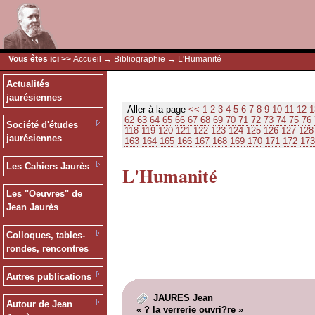
Vous êtes ici >>
Accueil
→
Bibliographie
→ L'Humanité
Actualités
jaurésiennes
Aller à la page
<<
1
2
3
4
5
6
7
8
9
10
11
12
1
62
63
64
65
66
67
68
69
70
71
72
73
74
75
76
Société d'études
118
119
120
121
122
123
124
125
126
127
128
jaurésiennes
163
164
165
166
167
168
169
170
171
172
173
Les Cahiers Jaurès
L'Humanité
Les "Oeuvres" de
Jean Jaurès
Colloques, tables-
rondes, rencontres
Autres publications
JAURES Jean
Autour de Jean
« ? la verrerie ouvri?re »