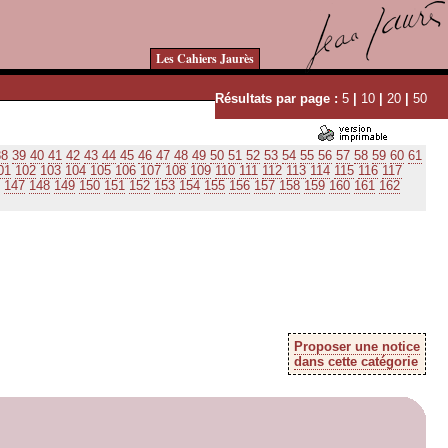
Les Cahiers Jaurès
Résultats par page :
5
|
10
|
20
|
50
38
39
40
41
42
43
44
45
46
47
48
49
50
51
52
53
54
55
56
57
58
59
60
61
01
102
103
104
105
106
107
108
109
110
111
112
113
114
115
116
117
147
148
149
150
151
152
153
154
155
156
157
158
159
160
161
162
Proposer une notice
dans cette catégorie