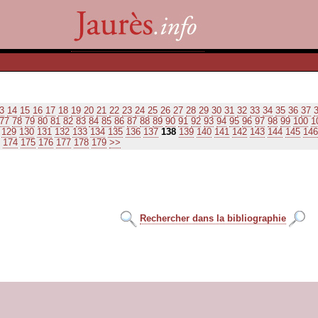
3
14
15
16
17
18
19
20
21
22
23
24
25
26
27
28
29
30
31
32
33
34
35
36
37
77
78
79
80
81
82
83
84
85
86
87
88
89
90
91
92
93
94
95
96
97
98
99
100
1
129
130
131
132
133
134
135
136
137
138
139
140
141
142
143
144
145
146
174
175
176
177
178
179
>>
Rechercher dans la bibliographie