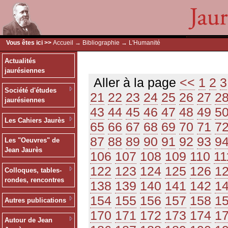
Vous êtes ici >>
Accueil
→
Bibliographie
→ L'Humanité
Actualités
jaurésiennes
Aller à la page
<<
1
2
3
Société d'études
21
22
23
24
25
26
27
2
jaurésiennes
43
44
45
46
47
48
49
5
Les Cahiers Jaurès
65
66
67
68
69
70
71
7
87
88
89
90
91
92
93
9
Les "Oeuvres" de
Jean Jaurès
106
107
108
109
110
11
122
123
124
125
126
1
Colloques, tables-
rondes, rencontres
138
139
140
141
142
1
154
155
156
157
158
1
Autres publications
170
171
172
173
174
1
Autour de Jean