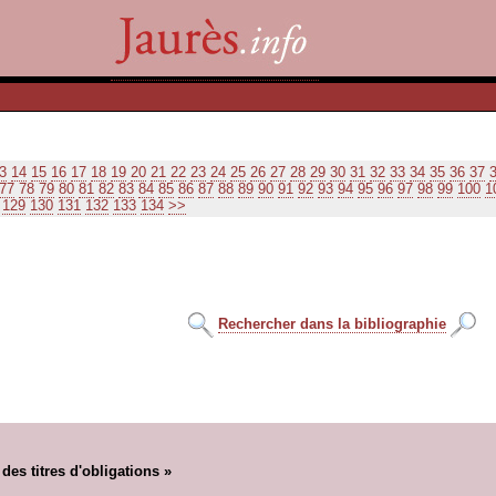
3
14
15
16
17
18
19
20
21
22
23
24
25
26
27
28
29
30
31
32
33
34
35
36
37
77
78
79
80
81
82
83
84
85
86
87
88
89
90
91
92
93
94
95
96
97
98
99
100
1
129
130
131
132
133
134
>>
Rechercher dans la bibliographie
es titres d'obligations »