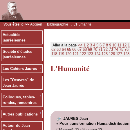
Vous êtes ici >>
Accueil
→
Bibliographie
→ L'Humanité
Actualités
jaurésiennes
Aller à la page
<<
1
2
3
4
5
6
7
8
9
10
11
12
1
62
63
64
65
66
67
68
69
70
71
72
73
74
75
76
Société d'études
118
119
120
121
122
123
124
125
126
127
128
jaurésiennes
L'Humanité
Les Cahiers Jaurès
Les "Oeuvres" de
Jean Jaurès
Colloques, tables-
rondes, rencontres
Autres publications
JAURES Jean
« Pour transformation Huma distribution d
Autour de Jean
L'Humanit
, 13 d?cembre 12.