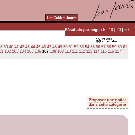
Les Cahiers Jaurès
Résultats par page :
5
|
10
|
20
|
50
38
39
40
41
42
43
44
45
46
47
48
49
50
51
52
53
54
55
56
57
58
59
60
61
01
102
103
104
105
106
107
108
109
110
111
112
113
114
115
116
117
Proposer une notice
dans cette catégorie