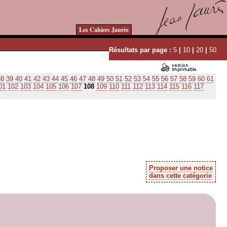
Les Cahiers Jaurès
Résultats par page :
5
|
10
|
20
|
50
38
39
40
41
42
43
44
45
46
47
48
49
50
51
52
53
54
55
56
57
58
59
60
61
01
102
103
104
105
106
107
108
109
110
111
112
113
114
115
116
117
Proposer une notice
dans cette catégorie