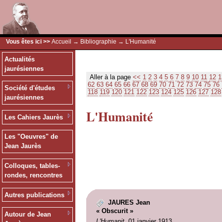
Vous êtes ici >>
Accueil
→
Bibliographie
→ L'Humanité
Actualités
jaurésiennes
Aller à la page
<<
1
2
3
4
5
6
7
8
9
10
11
12
1
62
63
64
65
66
67
68
69
70
71
72
73
74
75
76
Société d'études
118
119
120
121
122
123
124
125
126
127
128
jaurésiennes
L'Humanité
Les Cahiers Jaurès
Les "Oeuvres" de
Jean Jaurès
Colloques, tables-
rondes, rencontres
Autres publications
JAURES Jean
« Obscurit »
Autour de Jean
L'Humanit
, 01 janvier 1913.