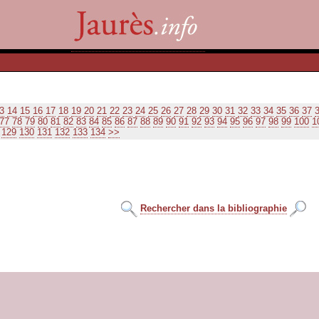
3
14
15
16
17
18
19
20
21
22
23
24
25
26
27
28
29
30
31
32
33
34
35
36
37
77
78
79
80
81
82
83
84
85
86
87
88
89
90
91
92
93
94
95
96
97
98
99
100
1
129
130
131
132
133
134
>>
Rechercher dans la bibliographie