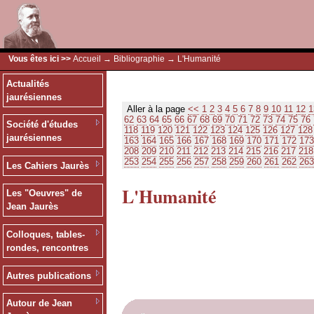
Vous êtes ici >>
Accueil
→
Bibliographie
→ L'Humanité
Actualités
jaurésiennes
Aller à la page
<<
1
2
3
4
5
6
7
8
9
10
11
12
1
62
63
64
65
66
67
68
69
70
71
72
73
74
75
76
Société d'études
118
119
120
121
122
123
124
125
126
127
128
jaurésiennes
163
164
165
166
167
168
169
170
171
172
173
208
209
210
211
212
213
214
215
216
217
218
253
254
255
256
257
258
259
260
261
262
263
Les Cahiers Jaurès
L'Humanité
Les "Oeuvres" de
Jean Jaurès
Colloques, tables-
rondes, rencontres
Autres publications
Autour de Jean