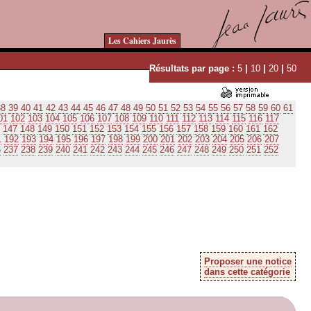
Les Cahiers Jaurès
Résultats par page :
5
|
10
|
20
|
50
38
39
40
41
42
43
44
45
46
47
48
49
50
51
52
53
54
55
56
57
58
59
60
61
01
102
103
104
105
106
107
108
109
110
111
112
113
114
115
116
117
147
148
149
150
151
152
153
154
155
156
157
158
159
160
161
162
1
192
193
194
195
196
197
198
199
200
201
202
203
204
205
206
207
6
237
238
239
240
241
242
243
244
245
246
247
248
249
250
251
252
Proposer une notice
dans cette catégorie