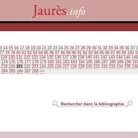
3
14
15
16
17
18
19
20
21
22
23
24
25
26
27
28
29
30
31
32
33
34
35
36
37
77
78
79
80
81
82
83
84
85
86
87
88
89
90
91
92
93
94
95
96
97
98
99
100
1
129
130
131
132
133
134
135
136
137
138
139
140
141
142
143
144
145
146
174
175
176
177
178
179
180
181
182
183
184
185
186
187
188
189
190
19
219
220
221
222
223
224
225
226
227
228
229
230
231
232
233
234
235
23
264
265
266
267
268
>>
Rechercher dans la bibliographie