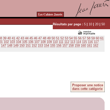
Les Cahiers Jaurès
Résultats par page :
5
|
10
|
20
|
50
38
39
40
41
42
43
44
45
46
47
48
49
50
51
52
53
54
55
56
57
58
59
60
61
01
102
103
104
105
106
107
108
109
110
111
112
113
114
115
116
117
147
148
149
150
151
152
153
154
155
156
157
158
159
160
161
162
Proposer une notice
dans cette catégorie