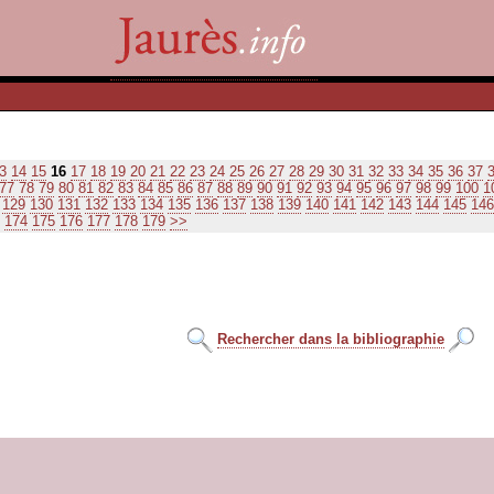
3
14
15
16
17
18
19
20
21
22
23
24
25
26
27
28
29
30
31
32
33
34
35
36
37
77
78
79
80
81
82
83
84
85
86
87
88
89
90
91
92
93
94
95
96
97
98
99
100
1
129
130
131
132
133
134
135
136
137
138
139
140
141
142
143
144
145
146
174
175
176
177
178
179
>>
Rechercher dans la bibliographie