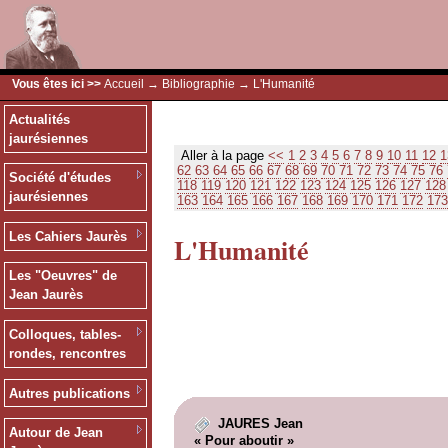
Vous êtes ici >>
Accueil
→
Bibliographie
→ L'Humanité
Actualités
jaurésiennes
Aller à la page
<<
1
2
3
4
5
6
7
8
9
10
11
12
1
62
63
64
65
66
67
68
69
70
71
72
73
74
75
76
Société d'études
118
119
120
121
122
123
124
125
126
127
128
jaurésiennes
163
164
165
166
167
168
169
170
171
172
173
Les Cahiers Jaurès
L'Humanité
Les "Oeuvres" de
Jean Jaurès
Colloques, tables-
rondes, rencontres
Autres publications
JAURES Jean
Autour de Jean
« Pour aboutir »