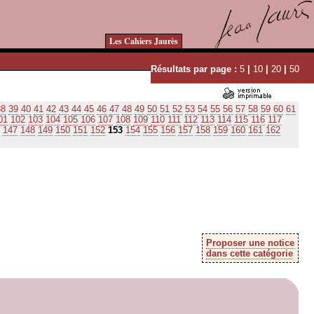
Les Cahiers Jaurès
Résultats par page :
5
|
10
|
20
|
50
38
39
40
41
42
43
44
45
46
47
48
49
50
51
52
53
54
55
56
57
58
59
60
61
01
102
103
104
105
106
107
108
109
110
111
112
113
114
115
116
117
147
148
149
150
151
152
153
154
155
156
157
158
159
160
161
162
Proposer une notice
dans cette catégorie