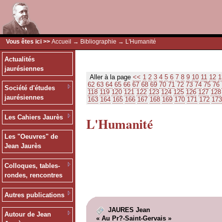
Vous êtes ici >>
Accueil
→
Bibliographie
→ L'Humanité
Actualités
jaurésiennes
Aller à la page
<<
1
2
3
4
5
6
7
8
9
10
11
12
1
62
63
64
65
66
67
68
69
70
71
72
73
74
75
76
Société d'études
118
119
120
121
122
123
124
125
126
127
128
jaurésiennes
163
164
165
166
167
168
169
170
171
172
173
Les Cahiers Jaurès
L'Humanité
Les "Oeuvres" de
Jean Jaurès
Colloques, tables-
rondes, rencontres
Autres publications
JAURES Jean
Autour de Jean
« Au Pr?-Saint-Gervais »