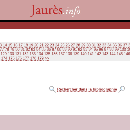
3
14
15
16
17
18
19
20
21
22
23
24
25
26
27
28
29
30
31
32
33
34
35
36
37
77
78
79
80
81
82
83
84
85
86
87
88
89
90
91
92
93
94
95
96
97
98
99
100
1
129
130
131
132
133
134
135
136
137
138
139
140
141
142
143
144
145
146
174
175
176
177
178
179
>>
Rechercher dans la bibliographie