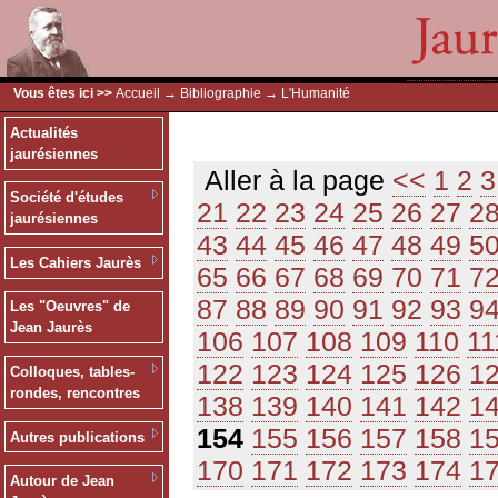
Vous êtes ici >>
Accueil
→
Bibliographie
→ L'Humanité
Actualités
jaurésiennes
Aller à la page
<<
1
2
3
Société d'études
21
22
23
24
25
26
27
2
jaurésiennes
43
44
45
46
47
48
49
5
Les Cahiers Jaurès
65
66
67
68
69
70
71
7
87
88
89
90
91
92
93
9
Les "Oeuvres" de
Jean Jaurès
106
107
108
109
110
11
122
123
124
125
126
1
Colloques, tables-
rondes, rencontres
138
139
140
141
142
1
154
155
156
157
158
1
Autres publications
170
171
172
173
174
1
Autour de Jean