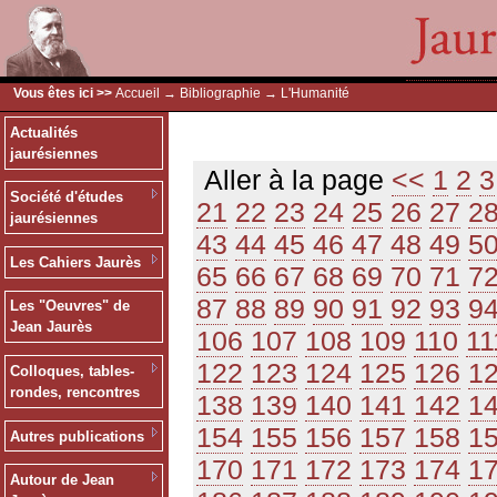
Vous êtes ici >>
Accueil
→
Bibliographie
→ L'Humanité
Actualités
jaurésiennes
Aller à la page
<<
1
2
3
Société d'études
21
22
23
24
25
26
27
2
jaurésiennes
43
44
45
46
47
48
49
5
Les Cahiers Jaurès
65
66
67
68
69
70
71
7
87
88
89
90
91
92
93
9
Les "Oeuvres" de
Jean Jaurès
106
107
108
109
110
11
122
123
124
125
126
1
Colloques, tables-
rondes, rencontres
138
139
140
141
142
1
154
155
156
157
158
1
Autres publications
170
171
172
173
174
1
Autour de Jean