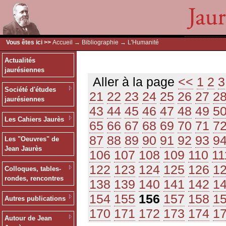
Vous êtes ici >>
Accueil
→
Bibliographie
→ L'Humanité
Actualités
jaurésiennes
Aller à la page
<<
1
2
3
Société d'études
21
22
23
24
25
26
27
2
jaurésiennes
43
44
45
46
47
48
49
5
Les Cahiers Jaurès
65
66
67
68
69
70
71
7
87
88
89
90
91
92
93
9
Les "Oeuvres" de
Jean Jaurès
106
107
108
109
110
11
122
123
124
125
126
1
Colloques, tables-
rondes, rencontres
138
139
140
141
142
1
154
155
156
157
158
1
Autres publications
170
171
172
173
174
1
Autour de Jean