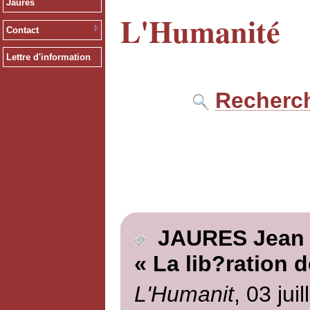
Jaurès
L'Humanité
Contact
Lettre d'information
Recherch
JAURES Jean
« La lib?ration d
L'Humanit
, 03 jui