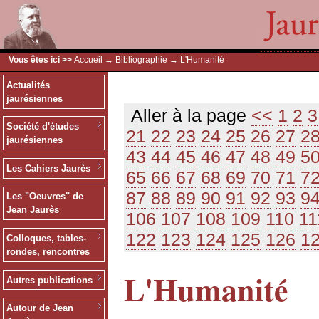
Vous êtes ici >>
Accueil
→
Bibliographie
→ L'Humanité
Actualités
jaurésiennes
Aller à la page
<<
1
2
3
Société d'études
21
22
23
24
25
26
27
2
jaurésiennes
43
44
45
46
47
48
49
5
Les Cahiers Jaurès
65
66
67
68
69
70
71
7
87
88
89
90
91
92
93
9
Les "Oeuvres" de
Jean Jaurès
106
107
108
109
110
11
122
123
124
125
126
1
Colloques, tables-
rondes, rencontres
L'Humanité
Autres publications
Autour de Jean