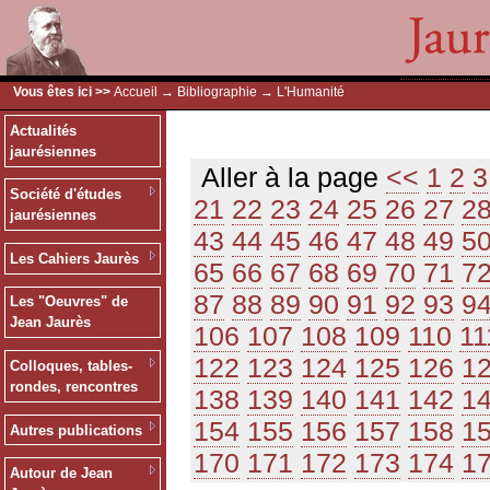
Vous êtes ici >>
Accueil
→
Bibliographie
→ L'Humanité
Actualités
jaurésiennes
Aller à la page
<<
1
2
3
Société d'études
21
22
23
24
25
26
27
2
jaurésiennes
43
44
45
46
47
48
49
5
Les Cahiers Jaurès
65
66
67
68
69
70
71
7
87
88
89
90
91
92
93
9
Les "Oeuvres" de
Jean Jaurès
106
107
108
109
110
11
122
123
124
125
126
1
Colloques, tables-
rondes, rencontres
138
139
140
141
142
1
154
155
156
157
158
1
Autres publications
170
171
172
173
174
1
Autour de Jean