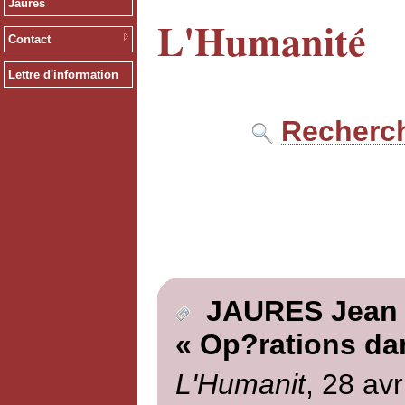
Jaurès
L'Humanité
Contact
Lettre d'information
Recherch
JAURES Jean
« Op?rations da
L'Humanit
, 28 avr