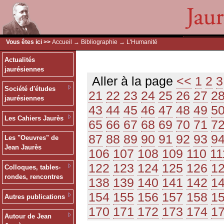
Vous êtes ici >>
Accueil
→
Bibliographie
→ L'Humanité
Actualités
jaurésiennes
Aller à la page
<<
1
2
3
Société d'études
21
22
23
24
25
26
27
2
jaurésiennes
43
44
45
46
47
48
49
5
Les Cahiers Jaurès
65
66
67
68
69
70
71
7
87
88
89
90
91
92
93
9
Les "Oeuvres" de
Jean Jaurès
106
107
108
109
110
11
122
123
124
125
126
1
Colloques, tables-
rondes, rencontres
138
139
140
141
142
1
154
155
156
157
158
1
Autres publications
170
171
172
173
174
1
Autour de Jean