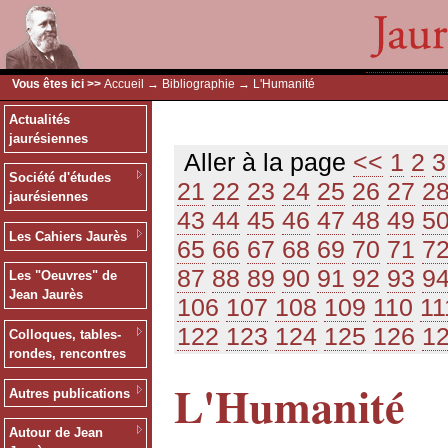
Vous êtes ici >>
Accueil
→
Bibliographie
→ L'Humanité
Actualités
jaurésiennes
Aller à la page
<<
1
2
3
Société d'études
21
22
23
24
25
26
27
2
jaurésiennes
43
44
45
46
47
48
49
5
Les Cahiers Jaurès
65
66
67
68
69
70
71
7
87
88
89
90
91
92
93
9
Les "Oeuvres" de
Jean Jaurès
106
107
108
109
110
11
122
123
124
125
126
1
Colloques, tables-
rondes, rencontres
L'Humanité
Autres publications
Autour de Jean