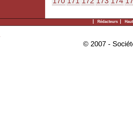
170
171
172
173
174
1
Rédacteurs
Haut
© 2007 - Sociét