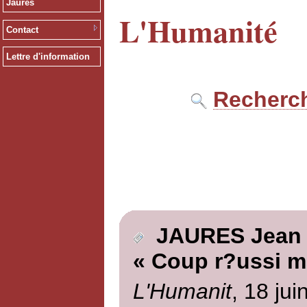
Jaurès
L'Humanité
Contact
Lettre d'information
Recherch
JAURES Jean
« Coup r?ussi 
L'Humanit
, 18 jui