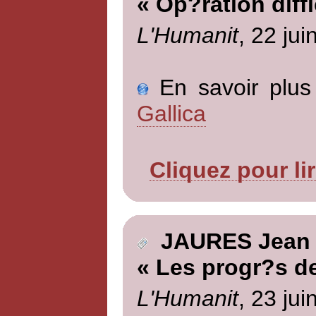
« Op?ration diffi
L'Humanit
, 22 jui
En savoir plus 
Gallica
Cliquez pour li
JAURES Jean
« Les progr?s de
L'Humanit
, 23 jui