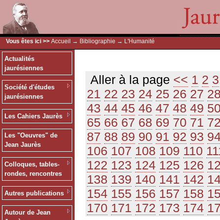
Vous êtes ici >>
Accueil
→
Bibliographie
→ L'Humanité
Actualités
jaurésiennes
Aller à la page
<<
1
2
3
Société d'études
21
22
23
24
25
26
27
2
jaurésiennes
43
44
45
46
47
48
49
5
Les Cahiers Jaurès
65
66
67
68
69
70
71
7
87
88
89
90
91
92
93
9
Les "Oeuvres" de
Jean Jaurès
106
107
108
109
110
11
122
123
124
125
126
1
Colloques, tables-
rondes, rencontres
138
139
140
141
142
1
154
155
156
157
158
1
Autres publications
170
171
172
173
174
1
Autour de Jean