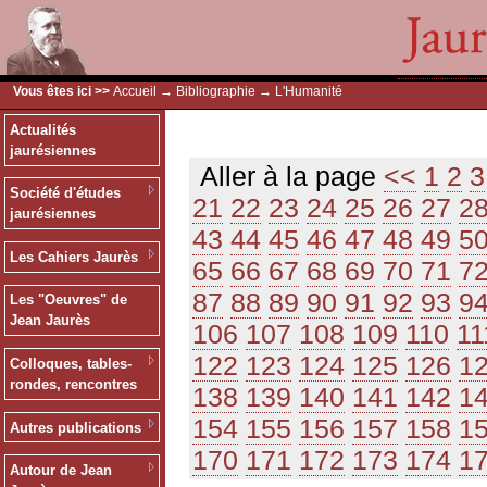
Vous êtes ici >>
Accueil
→
Bibliographie
→ L'Humanité
Actualités
jaurésiennes
Aller à la page
<<
1
2
3
Société d'études
21
22
23
24
25
26
27
2
jaurésiennes
43
44
45
46
47
48
49
5
Les Cahiers Jaurès
65
66
67
68
69
70
71
7
87
88
89
90
91
92
93
9
Les "Oeuvres" de
Jean Jaurès
106
107
108
109
110
11
122
123
124
125
126
1
Colloques, tables-
rondes, rencontres
138
139
140
141
142
1
154
155
156
157
158
1
Autres publications
170
171
172
173
174
1
Autour de Jean