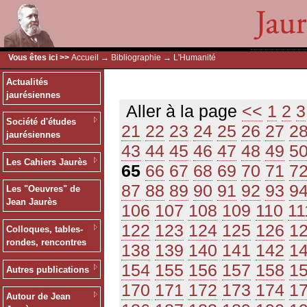
Vous êtes ici >>
Accueil
→
Bibliographie
→ L'Humanité
Actualités
jaurésiennes
Aller à la page
<<
1
2
3
Société d'études
21
22
23
24
25
26
27
2
jaurésiennes
43
44
45
46
47
48
49
5
Les Cahiers Jaurès
65
66
67
68
69
70
71
7
87
88
89
90
91
92
93
9
Les "Oeuvres" de
Jean Jaurès
106
107
108
109
110
11
122
123
124
125
126
1
Colloques, tables-
rondes, rencontres
138
139
140
141
142
1
154
155
156
157
158
1
Autres publications
170
171
172
173
174
1
Autour de Jean