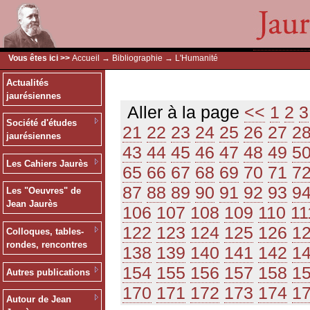
Vous êtes ici >>
Accueil
→
Bibliographie
→ L'Humanité
Actualités
jaurésiennes
Aller à la page
<<
1
2
3
Société d'études
21
22
23
24
25
26
27
2
jaurésiennes
43
44
45
46
47
48
49
5
Les Cahiers Jaurès
65
66
67
68
69
70
71
7
87
88
89
90
91
92
93
9
Les "Oeuvres" de
Jean Jaurès
106
107
108
109
110
11
122
123
124
125
126
1
Colloques, tables-
rondes, rencontres
138
139
140
141
142
1
154
155
156
157
158
1
Autres publications
170
171
172
173
174
1
Autour de Jean