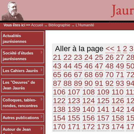
Vous êtes ici >>
Accueil
→
Bibliographie
→ L'Humanité
Actualités
jaurésiennes
Aller à la page
<<
1
2
3
Société d'études
21
22
23
24
25
26
27
2
jaurésiennes
43
44
45
46
47
48
49
5
Les Cahiers Jaurès
65
66
67
68
69
70
71
7
87
88
89
90
91
92
93
9
Les "Oeuvres" de
Jean Jaurès
106
107
108
109
110
11
122
123
124
125
126
1
Colloques, tables-
rondes, rencontres
138
139
140
141
142
1
154
155
156
157
158
1
Autres publications
170
171
172
173
174
1
Autour de Jean