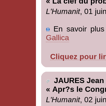
« La clef du pro
L'Humanit
, 01 jui
En savoir plus 
Gallica
Cliquez pour li
JAURES Jean
« Apr?s le Cong
L'Humanit
, 02 jui