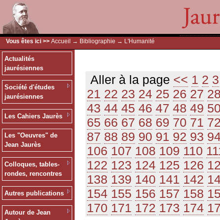
Vous êtes ici >>
Accueil
→
Bibliographie
→ L'Humanité
Actualités
jaurésiennes
Aller à la page
<<
1
2
3
Société d'études
21
22
23
24
25
26
27
2
jaurésiennes
43
44
45
46
47
48
49
5
Les Cahiers Jaurès
65
66
67
68
69
70
71
7
87
88
89
90
91
92
93
9
Les "Oeuvres" de
Jean Jaurès
106
107
108
109
110
11
122
123
124
125
126
1
Colloques, tables-
rondes, rencontres
138
139
140
141
142
1
154
155
156
157
158
1
Autres publications
170
171
172
173
174
1
Autour de Jean