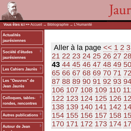
Vous êtes ici >>
Accueil
→
Bibliographie
→ L'Humanité
Actualités
jaurésiennes
Aller à la page
<<
1
2
3
Société d'études
21
22
23
24
25
26
27
2
jaurésiennes
43
44
45
46
47
48
49
5
Les Cahiers Jaurès
65
66
67
68
69
70
71
7
87
88
89
90
91
92
93
9
Les "Oeuvres" de
Jean Jaurès
106
107
108
109
110
11
122
123
124
125
126
1
Colloques, tables-
rondes, rencontres
138
139
140
141
142
1
154
155
156
157
158
1
Autres publications
170
171
172
173
174
1
Autour de Jean