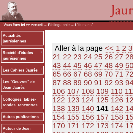
Vous êtes ici >>
Accueil
→
Bibliographie
→ L'Humanité
Actualités
jaurésiennes
Aller à la page
<<
1
2
3
Société d'études
21
22
23
24
25
26
27
2
jaurésiennes
43
44
45
46
47
48
49
5
Les Cahiers Jaurès
65
66
67
68
69
70
71
7
87
88
89
90
91
92
93
9
Les "Oeuvres" de
Jean Jaurès
106
107
108
109
110
11
122
123
124
125
126
1
Colloques, tables-
rondes, rencontres
138
139
140
141
142
1
154
155
156
157
158
1
Autres publications
170
171
172
173
174
1
Autour de Jean