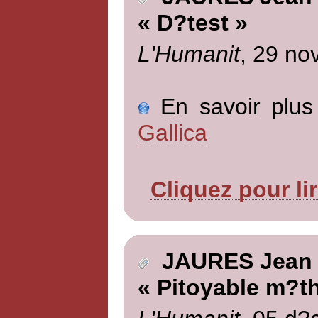
« D?test »
L'Humanit
, 29 no
En savoir plus 
Gallica
Cliquez pour li
JAURES Jean
« Pitoyable m?t