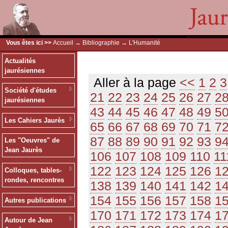
Vous êtes ici >>
Accueil
→
Bibliographie
→ L'Humanité
Actualités
jaurésiennes
Aller à la page
<<
1
2
3
Société d'études
21
22
23
24
25
26
27
2
jaurésiennes
43
44
45
46
47
48
49
5
Les Cahiers Jaurès
65
66
67
68
69
70
71
7
87
88
89
90
91
92
93
9
Les "Oeuvres" de
Jean Jaurès
106
107
108
109
110
11
122
123
124
125
126
1
Colloques, tables-
rondes, rencontres
138
139
140
141
142
1
154
155
156
157
158
1
Autres publications
170
171
172
173
174
1
Autour de Jean